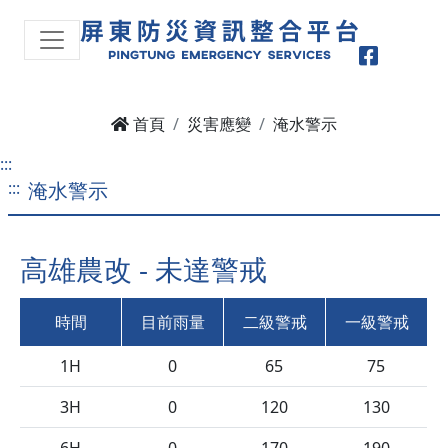
Faceboo
首頁
災害應變
淹水警示
:::
:::
淹水警示
高雄農改 - 未達警戒
時間
目前雨量
二級警戒
一級警戒
1H
0
65
75
3H
0
120
130