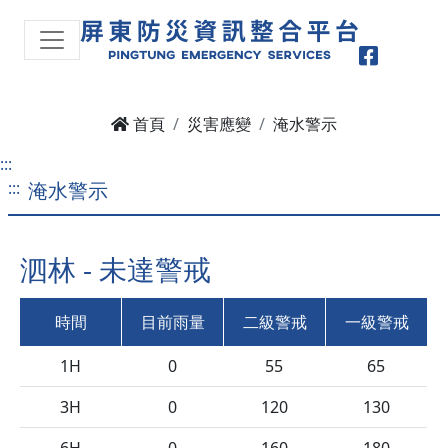
Faceboo
首頁
災害應變
淹水警示
:::
:::
淹水警示
泗林 - 未達警戒
時間
目前雨量
二級警戒
一級警戒
1H
0
55
65
3H
0
120
130