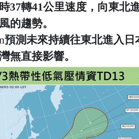
時
37
轉
41
公里速度，向東北
風的趨勢。
n
預測未來持續往東北進入
日
灣無直接影響。