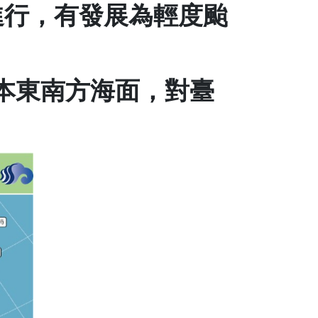
進行
，
有發展為輕度颱
本東南方
海面，對臺