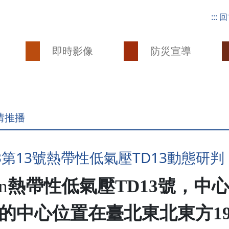
:::
回
即時影像
防災宣導
情推播
/3第13號熱帶性低氣壓TD13動態研判
n
熱帶性低氣壓
TD13
號，中
的中心位置
在
臺北東北東方
1