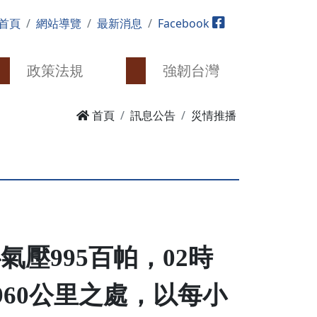
首頁
網站導覽
最新消息
Facebook
政策法規
強韌台灣
首頁
訊息公告
災情推播
心氣壓
995
百帕，
02
時
960
公里之處
，
以每小