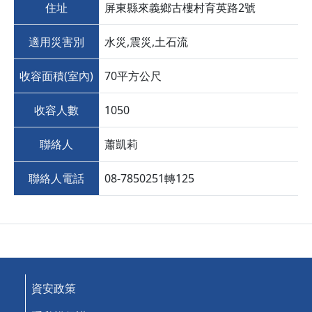
住址
屏東縣來義鄉古樓村育英路2號
適用災害別
水災,震災,土石流
收容面積(室內)
70平方公尺
收容人數
1050
聯絡人
蕭凱莉
聯絡人電話
08-7850251轉125
資安政策